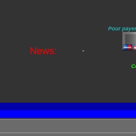
Pour payer
News:
>
C