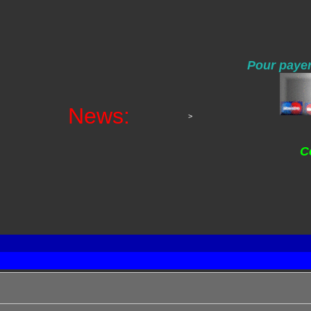
Pour payer
News:
>
C