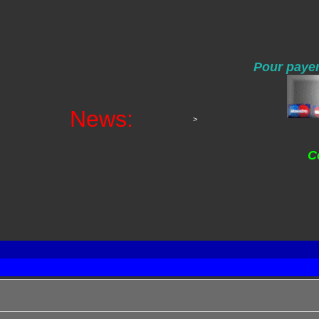
Pour payer
News:
>
C