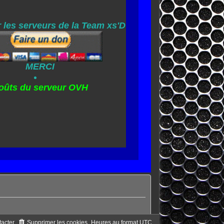
 les serveurs de la Team xs'D
MERCI
oûts du serveur OVH
acter
Supprimer les cookies
Heures au format
UTC