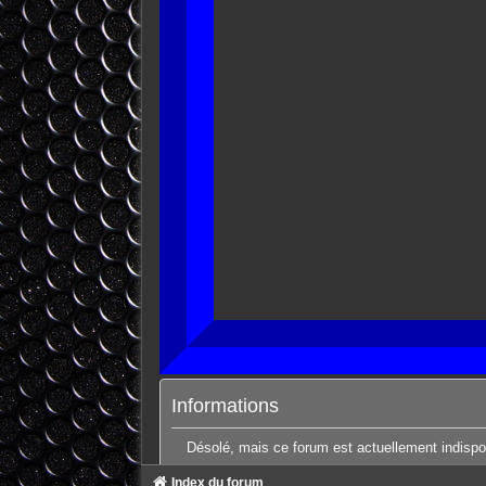
Informations
Désolé, mais ce forum est actuellement indispo
Index du forum