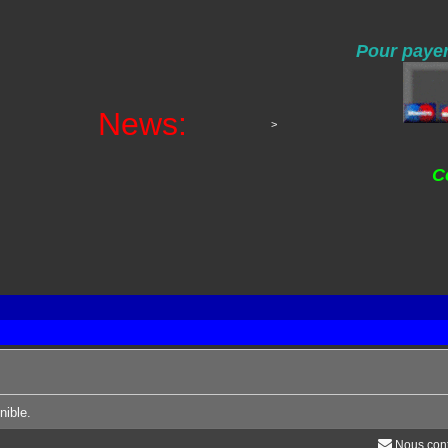
Pour payer
News:
>
C
nible.
Nous cont