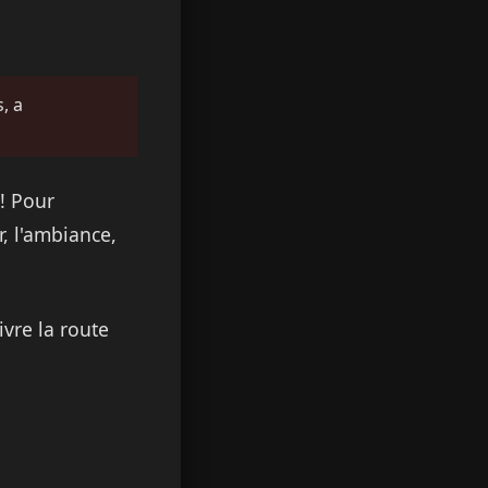
, a
! Pour
r, l'ambiance,
vre la route