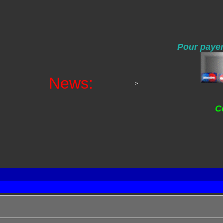
Pour payer
News:
>
C