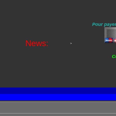
Pour payer
News:
>
C