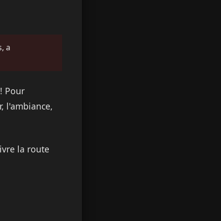
, a
! Pour
r, l'ambiance,
vre la route