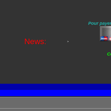
Pour payer
News:
>
C