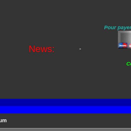
Pour payer
News:
>
C
rum