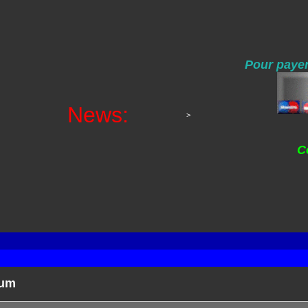
Pour payer
News:
>
C
rum