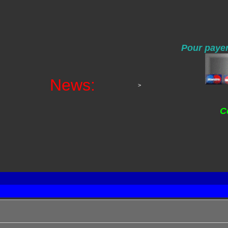
Pour payer
News:
>
C