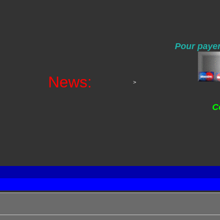
Pour payer
News:
>
C