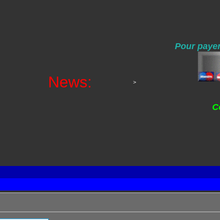
Pour payer
News:
>
C