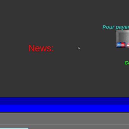
Pour payer
News:
>
C