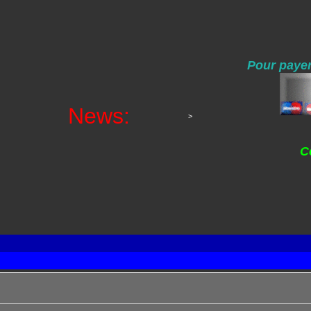
Pour payer
News:
>
C